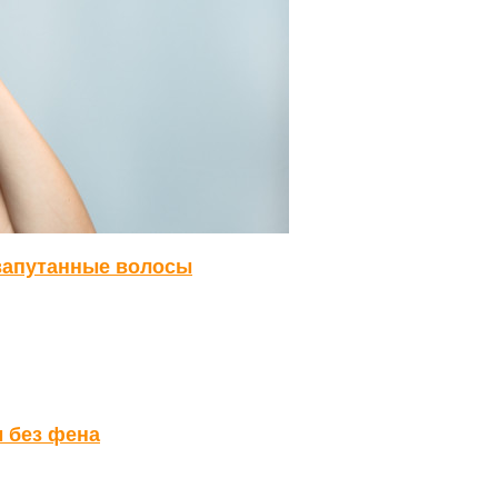
 запутанные волосы
 без фена