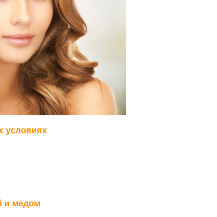
х условиях
й и медом