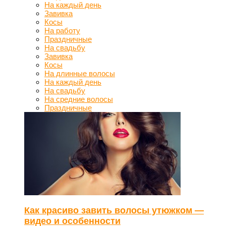
На каждый день
Завивка
Косы
На работу
Праздничные
На свадьбу
Завивка
Косы
На длинные волосы
На каждый день
На свадьбу
На средние волосы
Праздничные
Как красиво завить волосы утюжком —
видео и особенности