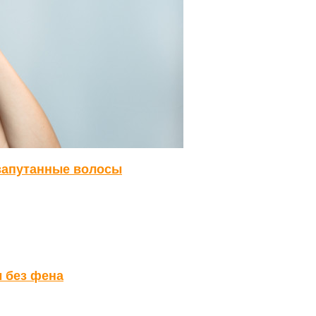
 запутанные волосы
 без фена