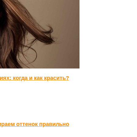
ях: когда и как красить?
ираем оттенок правильно