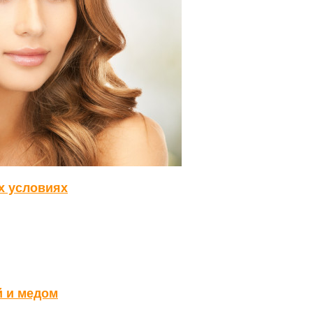
х условиях
й и медом