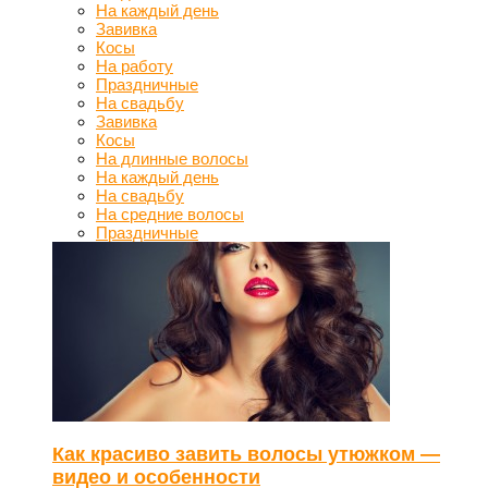
На каждый день
Завивка
Косы
На работу
Праздничные
На свадьбу
Завивка
Косы
На длинные волосы
На каждый день
На свадьбу
На средние волосы
Праздничные
Как красиво завить волосы утюжком —
видео и особенности