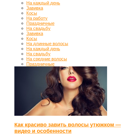
На каждый день
Завивка
Косы
На работу
Праздничные
На свадьбу
Завивка
Косы
На длинные волосы
На каждый день
На свадьбу
На средние волосы
Праздничные
Как красиво завить волосы утюжком —
видео и особенности