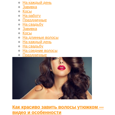
На каждый день
Завивка
Косы
На работу
Праздничные
На свадьбу
Завивка
Косы
На длинные волосы
На каждый день
На свадьбу
На средние волосы
Праздничные
Как красиво завить волосы утюжком —
видео и особенности