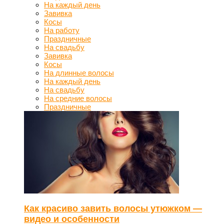
На каждый день
Завивка
Косы
На работу
Праздничные
На свадьбу
Завивка
Косы
На длинные волосы
На каждый день
На свадьбу
На средние волосы
Праздничные
Как красиво завить волосы утюжком —
видео и особенности