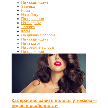
На каждый день
Завивка
Косы
На работу
Праздничные
На свадьбу
Завивка
Косы
На длинные волосы
На каждый день
На свадьбу
На средние волосы
Праздничные
Как красиво завить волосы утюжком —
видео и особенности